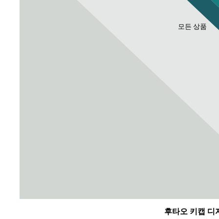
모든 상품
후타오 키캡 디