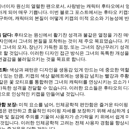
너이자 원신의 열렬한 팬으로서, 사랑받는 캐릭터 후타오에서 
하게 되어 매우 기쁩니다. 이번 블로그 포스트에서는 후타오 키캡
탐구하며, 캐릭터의 본질이 어떻게 키캡의 미적 요소와 기능성에 
 담다:
후타오는 원신에서 활기찬 성격과 불같은 열정을 가진 
디자인에서 그녀의 본질을 포착하는 것이 제 주요 목표였습니다. 
 그녀의 모자, 장난기 가득한 표정, 또는 그녀의 장난꾸러기 성
로 할 것입니다. 이러한 디자인 접근 방식은 그녀의 독특한 개성
연결감을 불러일으키는 것을 목표로 합니다.
조화:
색상과 패턴은 디자인을 생동감 있게 만드는 데 중요한 역할
이 있는 만큼, 키캡의 색상 팔레트에는 생동감 넘치는 빨강과 주황
 같은 꽃 모티프를 통합하면 그녀의 캐릭터를 연상시키는 요소가
가득한 성격을 전달할 수 있습니다. 이러한 요소들은 후타오의 
으로 인상적인 키캡을 만들어낼 것입니다.
함 보장:
미적 요소를 넘어, 인체공학적 편안함은 즐거운 타이핑
캡은 편안하고 효율적인 타이핑 자세를 보장하기 위해 세심하게 
윤곽 및 질감에 주의를 기울여 사용자가 손가락을 키 위에서 쉽게
할 것입니다. 이러한 인체공학적 고려는 전체 사용자 경험을 향상
는 즐거움을 더할 것입니다.