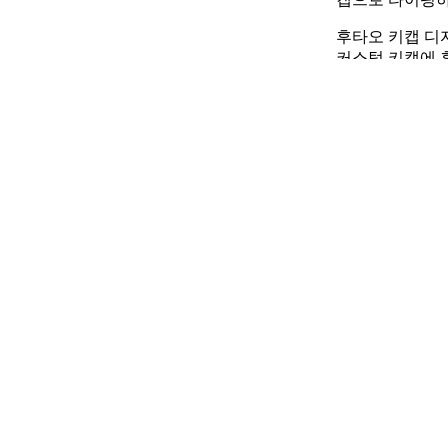
후타오 키캡 디
커스텀 키캡에 
릭터에 대한 사
이 우리의 게임
Keycaps
Aihey Studio
댓글 0개
댓글 남기
이름
메시지