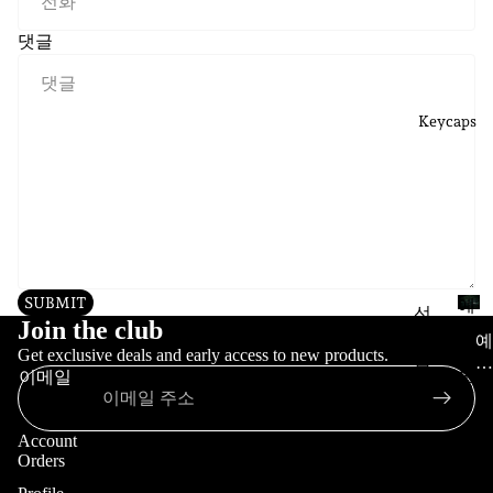
댓글
Keycaps
SUBMIT
예
선
Join the club
약
주
예
주
Get exclusive deals and early access to new products.
약
문
문
이메일
주
장
문
인
Account
Orders
Ke