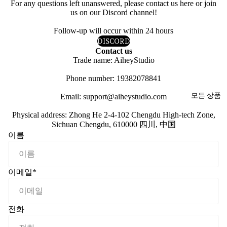
For any questions left unanswered, please contact us here or join
us on our Discord channel!
Follow-up will occur within 24 hours
DISCORD
Contact us
Trade name: AiheyStudio
Phone number: 19382078841
모든 상품
Email: support@aiheystudio.com
Physical address: Zhong He 2-4-102 Chengdu High-tech Zone,
Sichuan Chengdu, 610000 四川, 中国
이름
이메일
*
전화