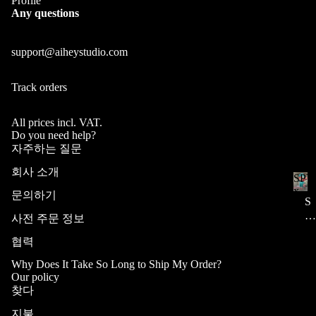
Profile
yc
Any questions
ap
s
support@aiheystudio.com
Se
Other Crafts
t
Track orders
Cu
st
All prices incl. VAT.
o
Do you need help?
m
자주하는 질문
Ke
회사 소개
SPY
yb
Ge
x
문의하기
ns
oa
S
FAM
hi
P
팬
rd
사전 주문 정보
Y
n_
아
s
협력
x
트
Im
F
De
pa
Why Does It Take So Long to Ship My Order?
A
sk
Our policy
ct
M
찾다
m
Fa
IL
at
na
지불
Y